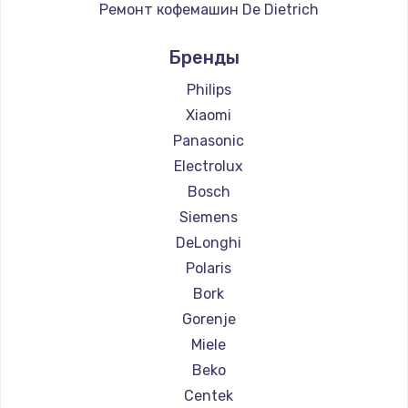
Ремонт кофемашин De Dietrich
Ремонт кофемашин Marco
Бренды
Ремонт кофемашин Ascaso
Ремонт кофемашин Jura
Philips
Ремонт кофемашин Olympia
Xiaomi
Ремонт кофемашин Saeco
Panasonic
Ремонт кофемашин La Cimbali
Electrolux
Ремонт кофемашин WMF
Bosch
Ремонт кофемашин Yamaguchi
Siemens
Ремонт кофемашин Nivona
DeLonghi
Ремонт кофемашин Astoria
Polaris
Ремонт кофемашин JVC
Bork
Ремонт кофемашин Ariston
Gorenje
Ремонт кофемашин Grundig
Miele
Ремонт кофемашин ROCKET MOZZAFIATO
Beko
Ремонт кофемашин Vivitek
Centek