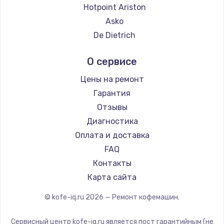
Ремонт кофемашин Thomson
Hotpoint Ariston
Ремонт кофемашин Hisense
Asko
Ремонт кофемашин DELTA
De Dietrich
Ремонт кофемашин Tefal
Marco
О сервисе
Ремонт кофемашин Kyvol
Ascaso
Ремонт кофемашин RED solution
Jura
Цены на ремонт
Ремонт кофемашин Bravilor Bonamat
Olympia
Гарантия
Ремонт кофемашин Vard
Saeco
Отзывы
Ремонт кофемашин Tuvio
La Cimbali
Диагностика
Ремонт кофемашин Carrera
WMF
Оплата и доставка
Ремонт кофемашин Supra
Yamaguchi
FAQ
Nivona
Контакты
Astoria
Карта сайта
JVC
© kofe-iq.ru
2026
— Ремонт кофемашин.
Ariston
Grundig
Сервисный центр kofe-iq.ru является пост гарантийным (не