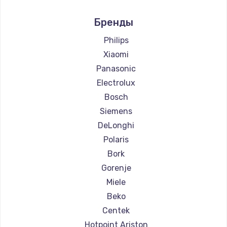
Ремонт кофемашин Marco
Бренды
Ремонт кофемашин Ascaso
Ремонт кофемашин Jura
Philips
Ремонт кофемашин Olympia
Xiaomi
Ремонт кофемашин Saeco
Panasonic
Ремонт кофемашин La Cimbali
Electrolux
Ремонт кофемашин WMF
Bosch
Ремонт кофемашин Yamaguchi
Siemens
Ремонт кофемашин Nivona
DeLonghi
Ремонт кофемашин Astoria
Polaris
Ремонт кофемашин JVC
Bork
Ремонт кофемашин Ariston
Gorenje
Ремонт кофемашин Grundig
Miele
Ремонт кофемашин ROCKET MOZZAFIATO
Beko
Ремонт кофемашин Vivitek
Centek
Ремонт кофемашин Thomson
Hotpoint Ariston