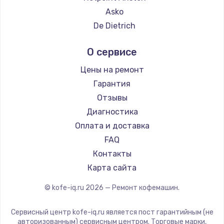
Ремонт кофемашин Hisense
Asko
Ремонт кофемашин DELTA
De Dietrich
Ремонт кофемашин Tefal
Marco
О сервисе
Ремонт кофемашин Kyvol
Ascaso
Ремонт кофемашин RED solution
Jura
Цены на ремонт
Ремонт кофемашин Bravilor Bonamat
Olympia
Гарантия
Ремонт кофемашин Vard
Saeco
Отзывы
Ремонт кофемашин Tuvio
La Cimbali
Диагностика
Ремонт кофемашин Carrera
WMF
Оплата и доставка
Ремонт кофемашин Supra
Yamaguchi
FAQ
Nivona
Контакты
Astoria
Карта сайта
JVC
© kofe-iq.ru
2026
— Ремонт кофемашин.
Ariston
Grundig
Сервисный центр kofe-iq.ru является пост гарантийным (не
ROCKET MOZZAFIATO
авторизованным) сервисным центром. Торговые марки,