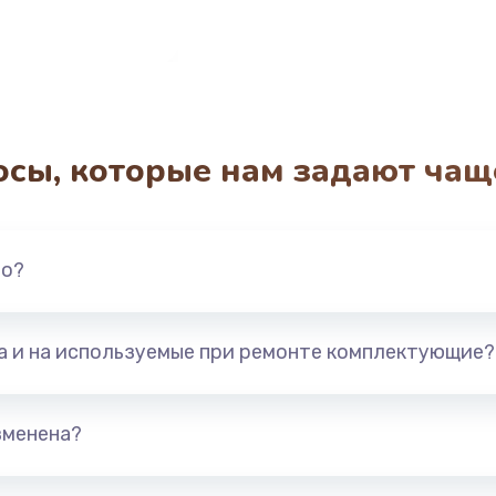
осы, которые нам задают чащ
но?
та и на используемые при ремонте комплектующие?
зменена?