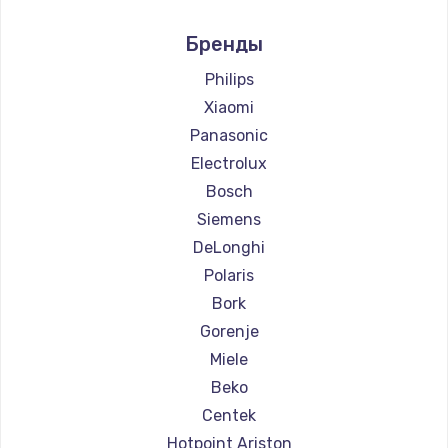
Ремонт кофемашин Marco
Бренды
Ремонт кофемашин Ascaso
Ремонт кофемашин Jura
Philips
Ремонт кофемашин Olympia
Xiaomi
Ремонт кофемашин Saeco
Panasonic
Ремонт кофемашин La Cimbali
Electrolux
Ремонт кофемашин WMF
Bosch
Ремонт кофемашин Yamaguchi
Siemens
Ремонт кофемашин Nivona
DeLonghi
Ремонт кофемашин Astoria
Polaris
Ремонт кофемашин JVC
Bork
Ремонт кофемашин Ariston
Gorenje
Ремонт кофемашин Grundig
Miele
Ремонт кофемашин ROCKET MOZZAFIATO
Beko
Ремонт кофемашин Vivitek
Centek
Ремонт кофемашин Thomson
Hotpoint Ariston