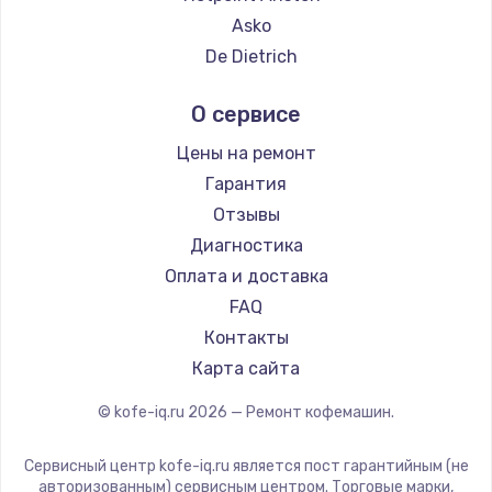
Ремонт кофемашин Hisense
Asko
Ремонт кофемашин DELTA
De Dietrich
Ремонт кофемашин Tefal
Marco
О сервисе
Ремонт кофемашин Kyvol
Ascaso
Ремонт кофемашин RED solution
Jura
Цены на ремонт
Ремонт кофемашин Bravilor Bonamat
Olympia
Гарантия
Ремонт кофемашин Vard
Saeco
Отзывы
Ремонт кофемашин Tuvio
La Cimbali
Диагностика
Ремонт кофемашин Carrera
WMF
Оплата и доставка
Ремонт кофемашин Supra
Yamaguchi
FAQ
Nivona
Контакты
Astoria
Карта сайта
JVC
© kofe-iq.ru
2026
— Ремонт кофемашин.
Ariston
Grundig
Сервисный центр kofe-iq.ru является пост гарантийным (не
ROCKET MOZZAFIATO
авторизованным) сервисным центром. Торговые марки,