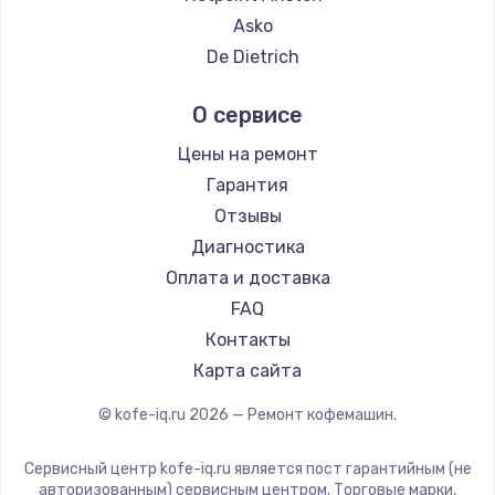
Ремонт кофемашин Hisense
Asko
Ремонт кофемашин DELTA
De Dietrich
Ремонт кофемашин Tefal
Marco
О сервисе
Ремонт кофемашин Kyvol
Ascaso
Ремонт кофемашин RED solution
Jura
Цены на ремонт
Ремонт кофемашин Bravilor Bonamat
Olympia
Гарантия
Ремонт кофемашин Vard
Saeco
Отзывы
Ремонт кофемашин Tuvio
La Cimbali
Диагностика
Ремонт кофемашин Carrera
WMF
Оплата и доставка
Ремонт кофемашин Supra
Yamaguchi
FAQ
Nivona
Контакты
Astoria
Карта сайта
JVC
© kofe-iq.ru
2026
— Ремонт кофемашин.
Ariston
Grundig
Сервисный центр kofe-iq.ru является пост гарантийным (не
ROCKET MOZZAFIATO
авторизованным) сервисным центром. Торговые марки,