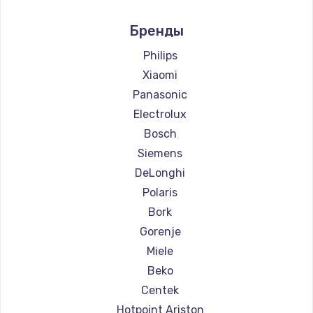
Ремонт кофемашин Marco
Бренды
Ремонт кофемашин Ascaso
Ремонт кофемашин Jura
Philips
Ремонт кофемашин Olympia
Xiaomi
Ремонт кофемашин Saeco
Panasonic
Ремонт кофемашин La Cimbali
Electrolux
Ремонт кофемашин WMF
Bosch
Ремонт кофемашин Yamaguchi
Siemens
Ремонт кофемашин Nivona
DeLonghi
Ремонт кофемашин Astoria
Polaris
Ремонт кофемашин JVC
Bork
Ремонт кофемашин Ariston
Gorenje
Ремонт кофемашин Grundig
Miele
Ремонт кофемашин ROCKET MOZZAFIATO
Beko
Ремонт кофемашин Vivitek
Centek
Ремонт кофемашин Thomson
Hotpoint Ariston