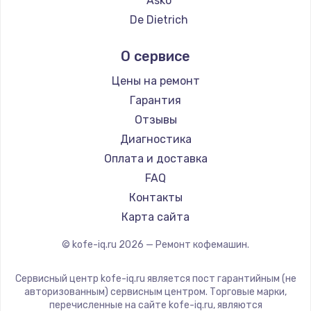
Asko
Ремонт кофемашин DELTA
De Dietrich
Ремонт кофемашин Tefal
Marco
О сервисе
Ремонт кофемашин Kyvol
Ascaso
Ремонт кофемашин RED solution
Jura
Цены на ремонт
Ремонт кофемашин Bravilor Bonamat
Olympia
Гарантия
Ремонт кофемашин Vard
Saeco
Отзывы
Ремонт кофемашин Tuvio
La Cimbali
Диагностика
Ремонт кофемашин Carrera
WMF
Оплата и доставка
Ремонт кофемашин Supra
Yamaguchi
FAQ
Nivona
Контакты
Astoria
Карта сайта
JVC
© kofe-iq.ru
2026
— Ремонт кофемашин.
Ariston
Grundig
Сервисный центр kofe-iq.ru является пост гарантийным (не
ROCKET MOZZAFIATO
авторизованным) сервисным центром. Торговые марки,
перечисленные на сайте kofe-iq.ru, являются