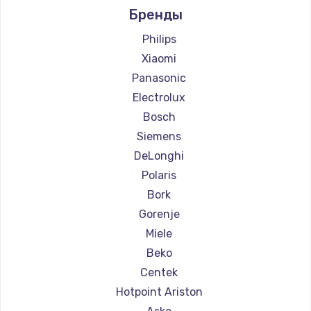
Бренды
Ремонт кофемашин Ascaso
Ремонт кофемашин Jura
Philips
Ремонт кофемашин Olympia
Xiaomi
Ремонт кофемашин Saeco
Panasonic
Ремонт кофемашин La Cimbali
Electrolux
Ремонт кофемашин WMF
Bosch
Ремонт кофемашин Yamaguchi
Siemens
Ремонт кофемашин Nivona
DeLonghi
Ремонт кофемашин Astoria
Polaris
Ремонт кофемашин JVC
Bork
Ремонт кофемашин Ariston
Gorenje
Ремонт кофемашин Grundig
Miele
Ремонт кофемашин ROCKET MOZZAFIATO
Beko
Ремонт кофемашин Vivitek
Centek
Ремонт кофемашин Thomson
Hotpoint Ariston
Ремонт кофемашин Hisense