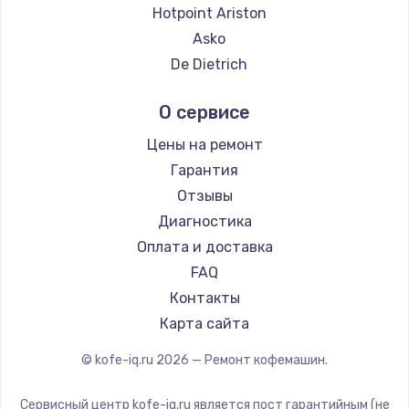
Ремонт кофемашин Thomson
Hotpoint Ariston
Ремонт кофемашин Hisense
Asko
Ремонт кофемашин DELTA
De Dietrich
Ремонт кофемашин Tefal
Marco
О сервисе
Ремонт кофемашин Kyvol
Ascaso
Ремонт кофемашин RED solution
Jura
Цены на ремонт
Ремонт кофемашин Bravilor Bonamat
Olympia
Гарантия
Ремонт кофемашин Vard
Saeco
Отзывы
Ремонт кофемашин Tuvio
La Cimbali
Диагностика
Ремонт кофемашин Carrera
WMF
Оплата и доставка
Ремонт кофемашин Supra
Yamaguchi
FAQ
Nivona
Контакты
Astoria
Карта сайта
JVC
© kofe-iq.ru
2026
— Ремонт кофемашин.
Ariston
Grundig
Сервисный центр kofe-iq.ru является пост гарантийным (не