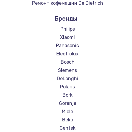
Ремонт кофемашин De Dietrich
Ремонт кофемашин Marco
Бренды
Ремонт кофемашин Ascaso
Ремонт кофемашин Jura
Philips
Ремонт кофемашин Olympia
Xiaomi
Ремонт кофемашин Saeco
Panasonic
Ремонт кофемашин La Cimbali
Electrolux
Ремонт кофемашин WMF
Bosch
Ремонт кофемашин Yamaguchi
Siemens
Ремонт кофемашин Nivona
DeLonghi
Ремонт кофемашин Astoria
Polaris
Ремонт кофемашин JVC
Bork
Ремонт кофемашин Ariston
Gorenje
Ремонт кофемашин Grundig
Miele
Ремонт кофемашин ROCKET MOZZAFIATO
Beko
Ремонт кофемашин Vivitek
Centek