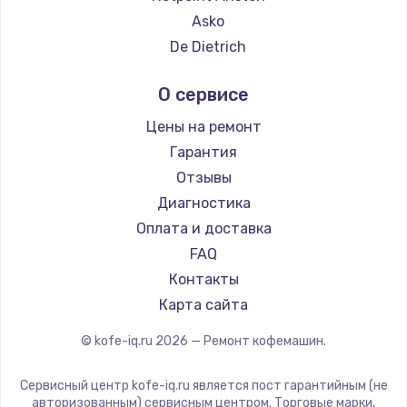
Ремонт кофемашин Hisense
Asko
Ремонт кофемашин DELTA
De Dietrich
Ремонт кофемашин Tefal
Marco
О сервисе
Ремонт кофемашин Kyvol
Ascaso
Ремонт кофемашин RED solution
Jura
Цены на ремонт
Ремонт кофемашин Bravilor Bonamat
Olympia
Гарантия
Ремонт кофемашин Vard
Saeco
Отзывы
Ремонт кофемашин Tuvio
La Cimbali
Диагностика
Ремонт кофемашин Carrera
WMF
Оплата и доставка
Ремонт кофемашин Supra
Yamaguchi
FAQ
Nivona
Контакты
Astoria
Карта сайта
JVC
© kofe-iq.ru
2026
— Ремонт кофемашин.
Ariston
Grundig
Сервисный центр kofe-iq.ru является пост гарантийным (не
ROCKET MOZZAFIATO
авторизованным) сервисным центром. Торговые марки,