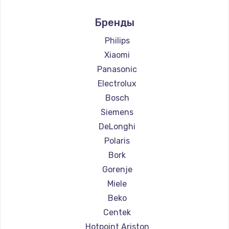
Ремонт кофемашин Marco
Бренды
Ремонт кофемашин Ascaso
Ремонт кофемашин Jura
Philips
Ремонт кофемашин Olympia
Xiaomi
Ремонт кофемашин Saeco
Panasonic
Ремонт кофемашин La Cimbali
Electrolux
Ремонт кофемашин WMF
Bosch
Ремонт кофемашин Yamaguchi
Siemens
Ремонт кофемашин Nivona
DeLonghi
Ремонт кофемашин Astoria
Polaris
Ремонт кофемашин JVC
Bork
Ремонт кофемашин Ariston
Gorenje
Ремонт кофемашин Grundig
Miele
Ремонт кофемашин ROCKET MOZZAFIATO
Beko
Ремонт кофемашин Vivitek
Centek
Ремонт кофемашин Thomson
Hotpoint Ariston