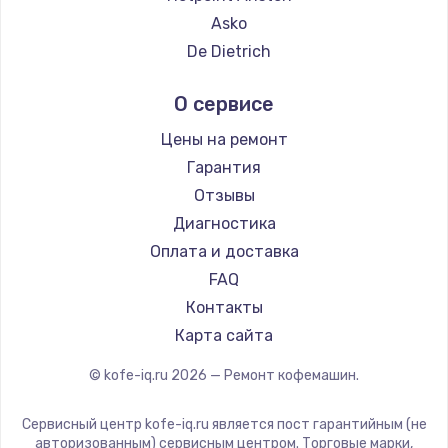
Ремонт кофемашин Hisense
Asko
Ремонт кофемашин DELTA
De Dietrich
Ремонт кофемашин Tefal
Marco
О сервисе
Ремонт кофемашин Kyvol
Ascaso
Ремонт кофемашин RED solution
Jura
Цены на ремонт
Ремонт кофемашин Bravilor Bonamat
Olympia
Гарантия
Ремонт кофемашин Vard
Saeco
Отзывы
Ремонт кофемашин Tuvio
La Cimbali
Диагностика
Ремонт кофемашин Carrera
WMF
Оплата и доставка
Ремонт кофемашин Supra
Yamaguchi
FAQ
Nivona
Контакты
Astoria
Карта сайта
JVC
© kofe-iq.ru
2026
— Ремонт кофемашин.
Ariston
Grundig
Сервисный центр kofe-iq.ru является пост гарантийным (не
ROCKET MOZZAFIATO
авторизованным) сервисным центром. Торговые марки,