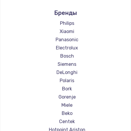
Ремонт кофемашин Marco
Бренды
Ремонт кофемашин Ascaso
Ремонт кофемашин Jura
Philips
Ремонт кофемашин Olympia
Xiaomi
Ремонт кофемашин Saeco
Panasonic
Ремонт кофемашин La Cimbali
Electrolux
Ремонт кофемашин WMF
Bosch
Ремонт кофемашин Yamaguchi
Siemens
Ремонт кофемашин Nivona
DeLonghi
Ремонт кофемашин Astoria
Polaris
Ремонт кофемашин JVC
Bork
Ремонт кофемашин Ariston
Gorenje
Ремонт кофемашин Grundig
Miele
Ремонт кофемашин ROCKET MOZZAFIATO
Beko
Ремонт кофемашин Vivitek
Centek
Ремонт кофемашин Thomson
Hotpoint Ariston