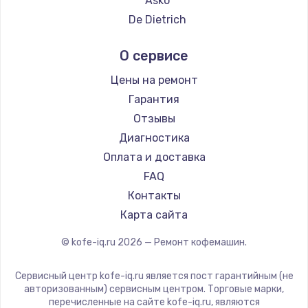
Asko
Ремонт кофемашин DELTA
De Dietrich
Ремонт кофемашин Tefal
Marco
О сервисе
Ремонт кофемашин Kyvol
Ascaso
Ремонт кофемашин RED solution
Jura
Цены на ремонт
Ремонт кофемашин Bravilor Bonamat
Olympia
Гарантия
Ремонт кофемашин Vard
Saeco
Отзывы
Ремонт кофемашин Tuvio
La Cimbali
Диагностика
Ремонт кофемашин Carrera
WMF
Оплата и доставка
Ремонт кофемашин Supra
Yamaguchi
FAQ
Nivona
Контакты
Astoria
Карта сайта
JVC
© kofe-iq.ru
2026
— Ремонт кофемашин.
Ariston
Grundig
Сервисный центр kofe-iq.ru является пост гарантийным (не
ROCKET MOZZAFIATO
авторизованным) сервисным центром. Торговые марки,
перечисленные на сайте kofe-iq.ru, являются