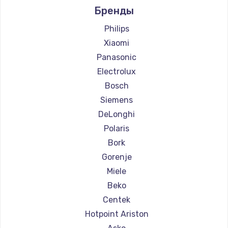
Бренды
Ремонт кофемашин Ascaso
Ремонт кофемашин Jura
Philips
Ремонт кофемашин Olympia
Xiaomi
Ремонт кофемашин Saeco
Panasonic
Ремонт кофемашин La Cimbali
Electrolux
Ремонт кофемашин WMF
Bosch
Ремонт кофемашин Yamaguchi
Siemens
Ремонт кофемашин Nivona
DeLonghi
Ремонт кофемашин Astoria
Polaris
Ремонт кофемашин JVC
Bork
Ремонт кофемашин Ariston
Gorenje
Ремонт кофемашин Grundig
Miele
Ремонт кофемашин ROCKET MOZZAFIATO
Beko
Ремонт кофемашин Vivitek
Centek
Ремонт кофемашин Thomson
Hotpoint Ariston
Ремонт кофемашин Hisense