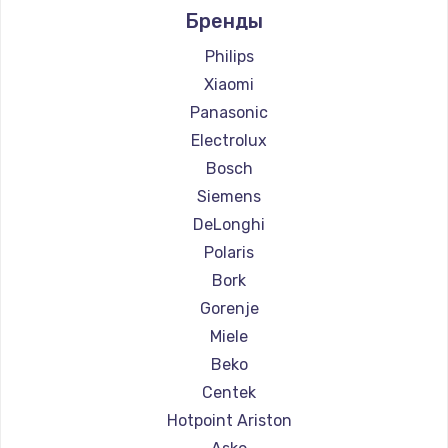
Бренды
Ремонт кофемашин Ascaso
Ремонт кофемашин Jura
Philips
Ремонт кофемашин Olympia
Xiaomi
Ремонт кофемашин Saeco
Panasonic
Ремонт кофемашин La Cimbali
Electrolux
Ремонт кофемашин WMF
Bosch
Ремонт кофемашин Yamaguchi
Siemens
Ремонт кофемашин Nivona
DeLonghi
Ремонт кофемашин Astoria
Polaris
Ремонт кофемашин JVC
Bork
Ремонт кофемашин Ariston
Gorenje
Ремонт кофемашин Grundig
Miele
Ремонт кофемашин ROCKET MOZZAFIATO
Beko
Ремонт кофемашин Vivitek
Centek
Ремонт кофемашин Thomson
Hotpoint Ariston
Ремонт кофемашин Hisense