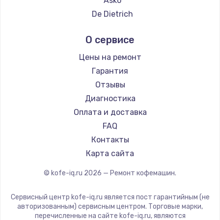
Asko
Ремонт кофемашин DELTA
De Dietrich
Ремонт кофемашин Tefal
Marco
О сервисе
Ремонт кофемашин Kyvol
Ascaso
Ремонт кофемашин RED solution
Jura
Цены на ремонт
Ремонт кофемашин Bravilor Bonamat
Olympia
Гарантия
Ремонт кофемашин Vard
Saeco
Отзывы
Ремонт кофемашин Tuvio
La Cimbali
Диагностика
Ремонт кофемашин Carrera
WMF
Оплата и доставка
Ремонт кофемашин Supra
Yamaguchi
FAQ
Nivona
Контакты
Astoria
Карта сайта
JVC
© kofe-iq.ru
2026
— Ремонт кофемашин.
Ariston
Grundig
Сервисный центр kofe-iq.ru является пост гарантийным (не
ROCKET MOZZAFIATO
авторизованным) сервисным центром. Торговые марки,
перечисленные на сайте kofe-iq.ru, являются