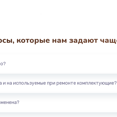
осы, которые нам задают чащ
но?
та и на используемые при ремонте комплектующие?
зменена?