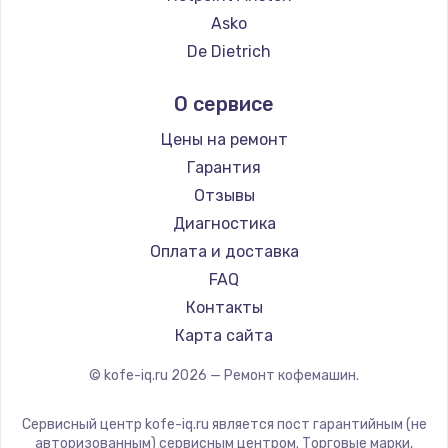
Ремонт кофемашин Hisense
Asko
Ремонт кофемашин DELTA
De Dietrich
Ремонт кофемашин Tefal
Marco
О сервисе
Ремонт кофемашин Kyvol
Ascaso
Ремонт кофемашин RED solution
Jura
Цены на ремонт
Ремонт кофемашин Bravilor Bonamat
Olympia
Гарантия
Ремонт кофемашин Vard
Saeco
Отзывы
Ремонт кофемашин Tuvio
La Cimbali
Диагностика
Ремонт кофемашин Carrera
WMF
Оплата и доставка
Ремонт кофемашин Supra
Yamaguchi
FAQ
Nivona
Контакты
Astoria
Карта сайта
JVC
© kofe-iq.ru
2026
— Ремонт кофемашин.
Ariston
Grundig
Сервисный центр kofe-iq.ru является пост гарантийным (не
ROCKET MOZZAFIATO
авторизованным) сервисным центром. Торговые марки,