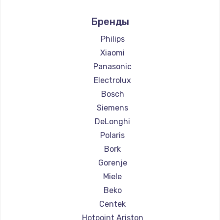
Ремонт кофемашин Marco
Бренды
Ремонт кофемашин Ascaso
Ремонт кофемашин Jura
Philips
Ремонт кофемашин Olympia
Xiaomi
Ремонт кофемашин Saeco
Panasonic
Ремонт кофемашин La Cimbali
Electrolux
Ремонт кофемашин WMF
Bosch
Ремонт кофемашин Yamaguchi
Siemens
Ремонт кофемашин Nivona
DeLonghi
Ремонт кофемашин Astoria
Polaris
Ремонт кофемашин JVC
Bork
Ремонт кофемашин Ariston
Gorenje
Ремонт кофемашин Grundig
Miele
Ремонт кофемашин ROCKET MOZZAFIATO
Beko
Ремонт кофемашин Vivitek
Centek
Ремонт кофемашин Thomson
Hotpoint Ariston