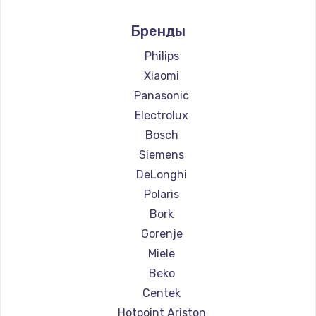
Ремонт кофемашин Marco
Бренды
Ремонт кофемашин Ascaso
Ремонт кофемашин Jura
Philips
Ремонт кофемашин Olympia
Xiaomi
Ремонт кофемашин Saeco
Panasonic
Ремонт кофемашин La Cimbali
Electrolux
Ремонт кофемашин WMF
Bosch
Ремонт кофемашин Yamaguchi
Siemens
Ремонт кофемашин Nivona
DeLonghi
Ремонт кофемашин Astoria
Polaris
Ремонт кофемашин JVC
Bork
Ремонт кофемашин Ariston
Gorenje
Ремонт кофемашин Grundig
Miele
Ремонт кофемашин ROCKET MOZZAFIATO
Beko
Ремонт кофемашин Vivitek
Centek
Ремонт кофемашин Thomson
Hotpoint Ariston