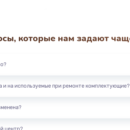
осы, которые нам задают чащ
но?
та и на используемые при ремонте комплектующие?
зменена?
й центр?