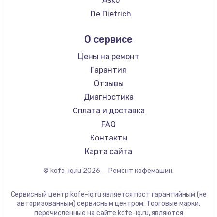
Asko
Ремонт кофемашин DELTA
De Dietrich
Ремонт кофемашин Tefal
Marco
О сервисе
Ремонт кофемашин Kyvol
Ascaso
Ремонт кофемашин RED solution
Jura
Цены на ремонт
Ремонт кофемашин Bravilor Bonamat
Olympia
Гарантия
Ремонт кофемашин Vard
Saeco
Отзывы
Ремонт кофемашин Tuvio
La Cimbali
Диагностика
Ремонт кофемашин Carrera
WMF
Оплата и доставка
Ремонт кофемашин Supra
Yamaguchi
FAQ
Nivona
Контакты
Astoria
Карта сайта
JVC
© kofe-iq.ru
2026
— Ремонт кофемашин.
Ariston
Grundig
Сервисный центр kofe-iq.ru является пост гарантийным (не
ROCKET MOZZAFIATO
авторизованным) сервисным центром. Торговые марки,
перечисленные на сайте kofe-iq.ru, являются