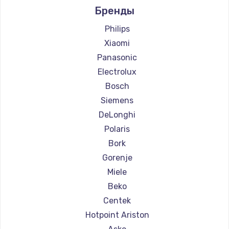
Бренды
Ремонт кофемашин Ascaso
Ремонт кофемашин Jura
Philips
Ремонт кофемашин Olympia
Xiaomi
Ремонт кофемашин Saeco
Panasonic
Ремонт кофемашин La Cimbali
Electrolux
Ремонт кофемашин WMF
Bosch
Ремонт кофемашин Yamaguchi
Siemens
Ремонт кофемашин Nivona
DeLonghi
Ремонт кофемашин Astoria
Polaris
Ремонт кофемашин JVC
Bork
Ремонт кофемашин Ariston
Gorenje
Ремонт кофемашин Grundig
Miele
Ремонт кофемашин ROCKET MOZZAFIATO
Beko
Ремонт кофемашин Vivitek
Centek
Ремонт кофемашин Thomson
Hotpoint Ariston
Ремонт кофемашин Hisense