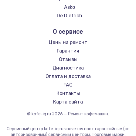
Ремонт кофемашин Hisense
Asko
Ремонт кофемашин DELTA
De Dietrich
Ремонт кофемашин Tefal
Marco
О сервисе
Ремонт кофемашин Kyvol
Ascaso
Ремонт кофемашин RED solution
Jura
Цены на ремонт
Ремонт кофемашин Bravilor Bonamat
Olympia
Гарантия
Ремонт кофемашин Vard
Saeco
Отзывы
Ремонт кофемашин Tuvio
La Cimbali
Диагностика
Ремонт кофемашин Carrera
WMF
Оплата и доставка
Ремонт кофемашин Supra
Yamaguchi
FAQ
Nivona
Контакты
Astoria
Карта сайта
JVC
© kofe-iq.ru
2026
— Ремонт кофемашин.
Ariston
Grundig
Сервисный центр kofe-iq.ru является пост гарантийным (не
ROCKET MOZZAFIATO
авторизованным) сервисным центром. Торговые марки,