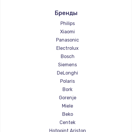
Ремонт кофемашин Marco
Бренды
Ремонт кофемашин Ascaso
Ремонт кофемашин Jura
Philips
Ремонт кофемашин Olympia
Xiaomi
Ремонт кофемашин Saeco
Panasonic
Ремонт кофемашин La Cimbali
Electrolux
Ремонт кофемашин WMF
Bosch
Ремонт кофемашин Yamaguchi
Siemens
Ремонт кофемашин Nivona
DeLonghi
Ремонт кофемашин Astoria
Polaris
Ремонт кофемашин JVC
Bork
Ремонт кофемашин Ariston
Gorenje
Ремонт кофемашин Grundig
Miele
Ремонт кофемашин ROCKET MOZZAFIATO
Beko
Ремонт кофемашин Vivitek
Centek
Ремонт кофемашин Thomson
Hotpoint Ariston